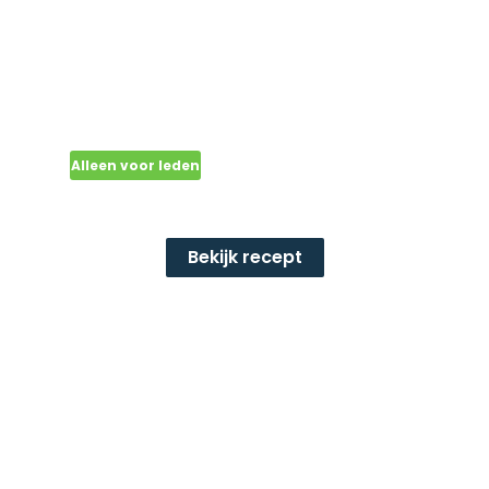
Alleen voor leden
Oosterse pannenkoeken
Bekijk recept