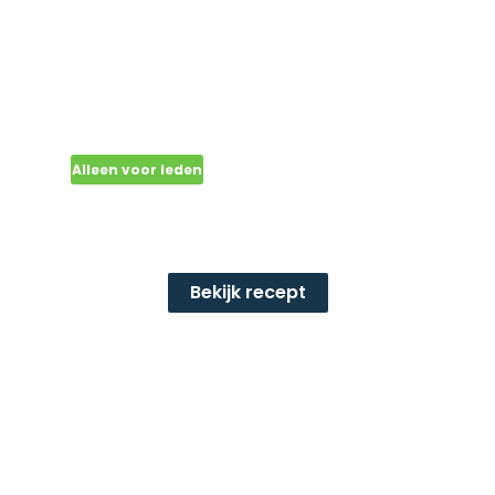
Alleen voor leden
SUPERGEZONDE HEERLIJKE
TOFUBURGER (1 persoon)
Bekijk recept