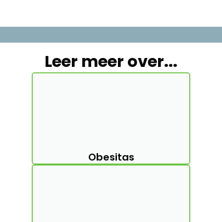
Leer meer over...
Obesitas
Maagverkleining
Lotgenoten
Lidmaatschap