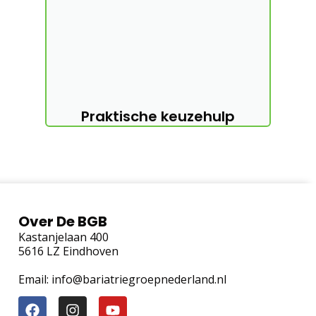
Voor lotgenoten
Voor lotgenoten
Voorlichting
Maandelijks magazine
Praktische keuzehulp
Kookboeken
Vlogs & Blogs
Algemene informatie
Veel gestelde vragen
Algemene voorwaarden
Privacyverklaring
Cookiebeleid
Contact