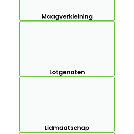
Praktische keuzehulp
Over De BGB
Kastanjelaan 400
5616 LZ Eindhoven
Email: info@bariatriegroepnederland.nl