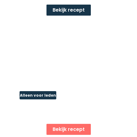
Bekijk recept
Alleen voor leden
SUPER EIWITRIJK GRIEKSE
BONEN/YOGHURT DIP
Bekijk recept