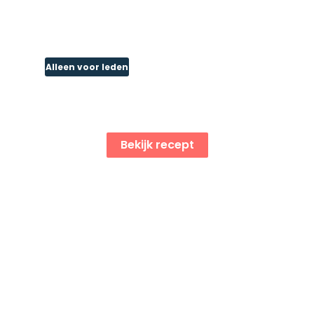
Alleen voor leden
Gevulde omelet met kip en
mango
Bekijk recept