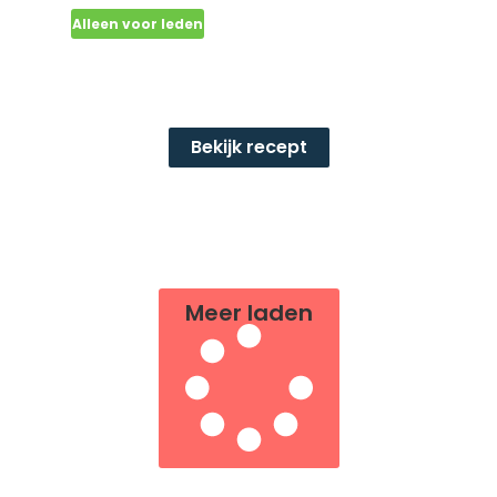
Alleen voor leden
Amandelcakejes met
kersen (16 stuks)
Bekijk recept
Meer laden