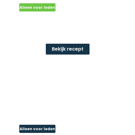
Alleen voor leden
Mueslirepen met
abrikozen en amandelen
(12 stuks)
Bekijk recept
Alleen voor leden