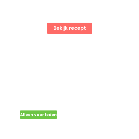
Lactose vrije
pannekoekjes
Bekijk recept
Alleen voor leden
Gemarineerde kipsalade
met warme dressing