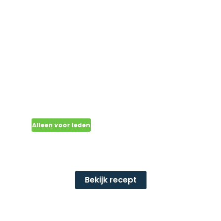
Alleen voor leden
Mango-ananas-
kokosijsje: (6 stuks)
Bekijk recept