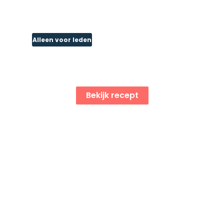
Alleen voor leden
Gevulde appels uit de
oven
Bekijk recept