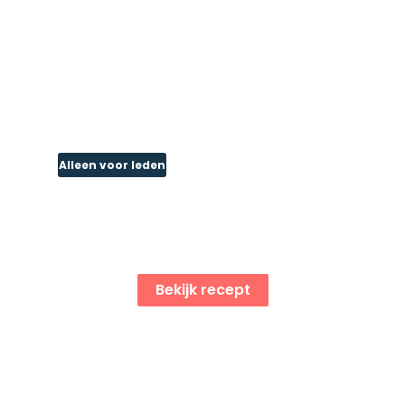
Alleen voor leden
Gehaktmuffins met
mexicaanse kruiden: ( 12
stuks muffinvorm)
Bekijk recept