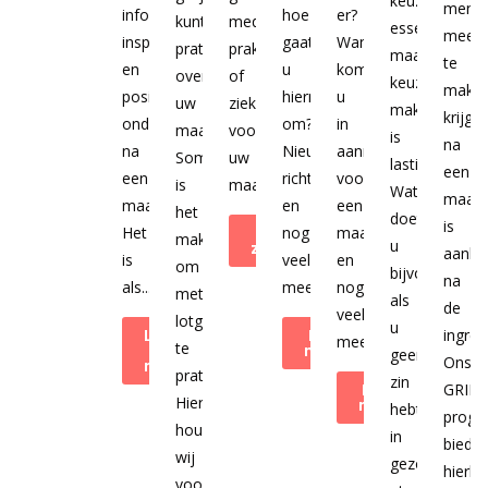
keuzes
mens
informatie,
hoe
er?
kunt
medische
essentieel,
mee
inspiratie
gaat
Wanneer
praten
praktijk
maar
te
en
u
komt
over
of
keuzes
make
positieve
hiermee
u
uw
ziekenhuis
maken
krijge
ondersteuning
om?
in
maagverkleining.
voor
is
na
na
Nieuwe
aanmerking
Soms
uw
lastig.
een
een
richtlijnen
voor
is
maagverkleining.
Wat
maagve
maagverkleiningsoperatie.
en
een
het
doet
is
Het
Bekijk de
nog
maagverkleining
makkelijker
u
ziekenhuizen
aank
is
veel
en
om
bijvoorbeeld
na
als...
meer.
nog
met
als
de
veel
lotgenoten
u
Lees meer
Leer
ingree
meer.
te
over ons
meer
geen
Ons
magazine
praten.
zin
Leer
GRIP
Hiervoor
meer
hebt
prog
houden
in
biedt
wij
gezond
hierbij
voor