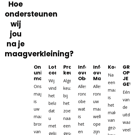
Hoe
ondersteunen
wij
jou
na je
maagverkleining?
Ons
Lotgenoten
Praktische
Info
Info
Kookboek
GRIP
unieke
contact
keuzehulp
over
over
OP
Na
magazine
Obesitas
Maagverkleinin
JE
Wij
Algemene
een
GEW
Ons
Alles
Alles
vinden
keuzehulp
maagverklein
Eén
magazine
rondom
rondom
het
bij
is
van
is
obesitas,
uw
belangrijk
het
het
de
uw
wat
maagverkleining,
dat
zoeken
maken
uitdag
maandelijkse
is
welke
u
naar
van
waar
bron
het
operaties
met
een
gezonde
veel
van
en
zijn
gelijkgestemden
geschikte