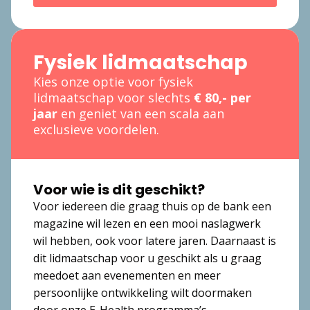
Fysiek lidmaatschap
Kies onze optie voor fysiek
lidmaatschap voor slechts
€ 80,- per
jaar
en geniet van een scala aan
exclusieve voordelen.
Voor wie is dit geschikt?
Voor iedereen die graag thuis op de bank een
magazine wil lezen en een mooi naslagwerk
wil hebben, ook voor latere jaren. Daarnaast is
dit lidmaatschap voor u geschikt als u graag
meedoet aan evenementen en meer
persoonlijke ontwikkeling wilt doormaken
door onze E-Health programma’s.