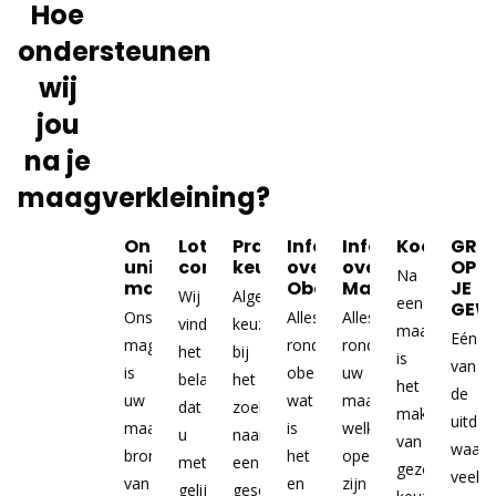
Hoe
ondersteunen
wij
jou
na je
maagverkleining?
Ons
Lotgenoten
Praktische
Info
Info
Kookboek
GRIP
unieke
contact
keuzehulp
over
over
OP
Na
magazine
Obesitas
Maagverkleinin
JE
Wij
Algemene
een
GEW
Ons
Alles
Alles
vinden
keuzehulp
maagverklein
Eén
magazine
rondom
rondom
het
bij
is
van
is
obesitas,
uw
belangrijk
het
het
de
uw
wat
maagverkleining,
dat
zoeken
maken
uitdag
maandelijkse
is
welke
u
naar
van
waar
bron
het
operaties
met
een
gezonde
veel
van
en
zijn
gelijkgestemden
geschikte