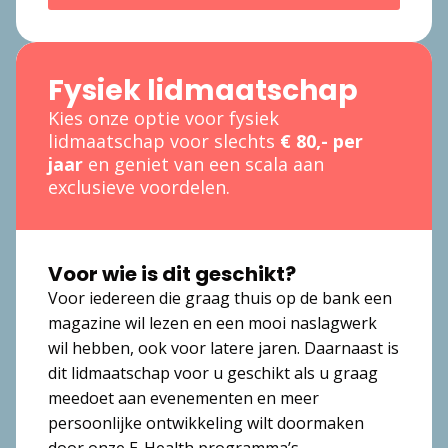
Fysiek lidmaatschap
Kies onze optie voor fysiek
lidmaatschap voor slechts
€ 80,- per
jaar
en geniet van een scala aan
exclusieve voordelen.
Voor wie is dit geschikt?
Voor iedereen die graag thuis op de bank een
magazine wil lezen en een mooi naslagwerk
wil hebben, ook voor latere jaren. Daarnaast is
dit lidmaatschap voor u geschikt als u graag
meedoet aan evenementen en meer
persoonlijke ontwikkeling wilt doormaken
door onze E-Health programma’s.