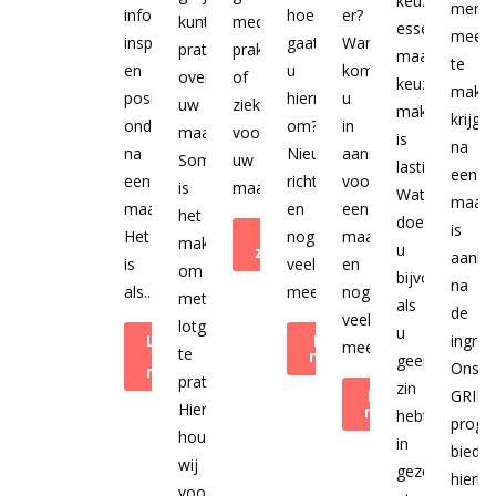
keuzes
mens
informatie,
hoe
er?
kunt
medische
essentieel,
mee
inspiratie
gaat
Wanneer
praten
praktijk
maar
te
en
u
komt
over
of
keuzes
make
positieve
hiermee
u
uw
ziekenhuis
maken
krijge
ondersteuning
om?
in
maagverkleining.
voor
is
na
na
Nieuwe
aanmerking
Soms
uw
lastig.
een
een
richtlijnen
voor
is
maagverkleining.
Wat
maagve
maagverkleiningsoperatie.
en
een
het
doet
is
Het
Bekijk de
nog
maagverkleining
makkelijker
u
ziekenhuizen
aank
is
veel
en
om
bijvoorbeeld
na
als...
meer.
nog
met
als
de
veel
lotgenoten
u
Lees meer
Leer
ingree
meer.
te
over ons
meer
geen
Ons
magazine
praten.
zin
Leer
GRIP
Hiervoor
meer
hebt
prog
houden
in
biedt
wij
gezond
hierbij
voor