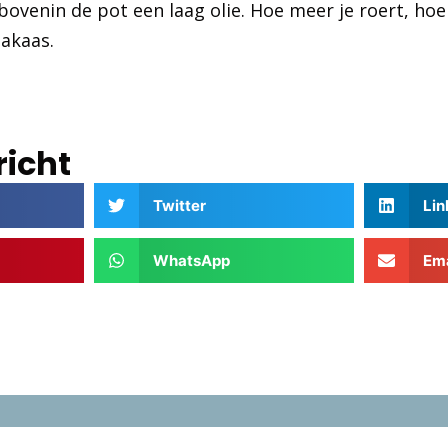
 bovenin de pot een laag olie. Hoe meer je roert, hoe
akaas.
richt
Twitter
Lin
WhatsApp
Ema