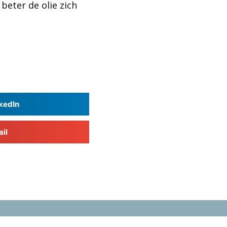
 beter de olie zich
kedIn
il