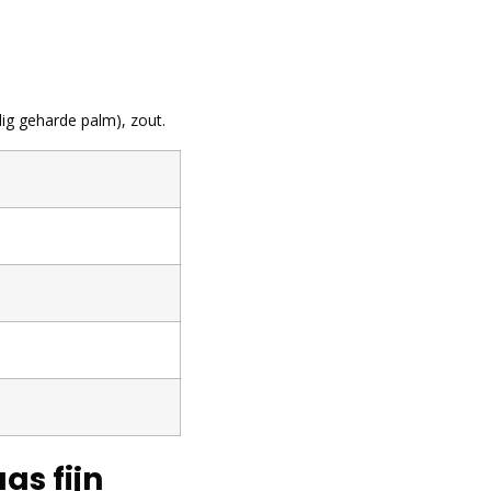
dig geharde palm), zout.
as fijn