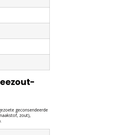
zeezout-
, gezoete geconsendeerde
smaakstof, zout),
.