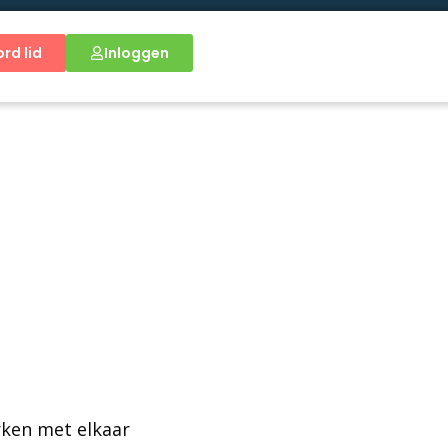
rd lid
Inloggen
g
rken met elkaar