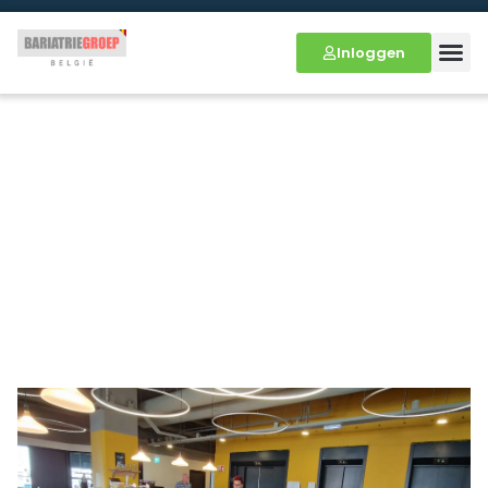
Inloggen
Marieskookwereld (video)